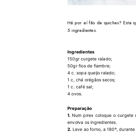
Há por aí fãs de quiches? Esta q
5 ingredientes.
Ingredientes
150gr curgete ralado;
50gr fios de fiambre;
4 c. sopa queijo ralado;
1 c, chá orégãos secos;
1 c. café sal;
4 ovos.
Preparação
1.
Num pirex coloque o curgete r
envolva os ingredientes.
2.
Leve ao forno, a 180º, durante