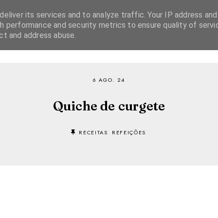
eliver its services and to analyze traffic. Your IP address and
h performance and security metrics to ensure quality of servi
ect and address abuse.
SOBRE
RECEITAS
EBOOKS
TVI PLAYER
6 AGO. 24
Quiche de curgete
RECEITAS
REFEIÇÕES