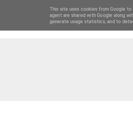
This site uses cookies from Google to d
agent are shared with Google along wit
generate usage statistics, and to det