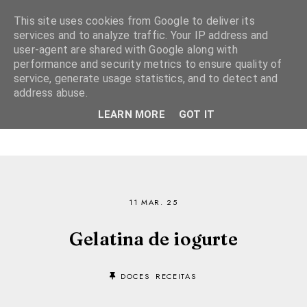
This site uses cookies from Google to deliver its
services and to analyze traffic. Your IP address and
user-agent are shared with Google along with
performance and security metrics to ensure quality of
service, generate usage statistics, and to detect and
address abuse.
LEARN MORE
GOT IT
11 MAR. 25
Gelatina de iogurte
DOCES
RECEITAS