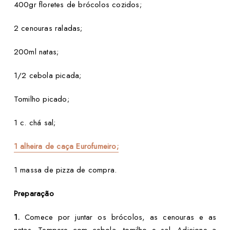
400gr floretes de brócolos cozidos;
2 cenouras raladas;
200ml natas;
1/2 cebola picada;
Tomilho picado;
1 c. chá sal;
1 alheira de caça Eurofumeiro;
1 massa de pizza de compra.
Preparação
1.
Comece por juntar os brócolos, as cenouras e as
natas. Tempere com cebola, tomilho e sal. Adicione a