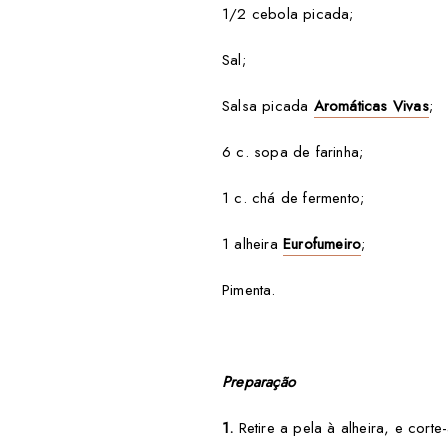
1/2 cebola picada;
Sal;
Salsa picada
Aromáticas Vivas
;
6 c. sopa de farinha;
1 c. chá de fermento;
1 alheira
Eurofumeiro
;
Pimenta.
Preparação
1.
Retire a pela à alheira, e cort