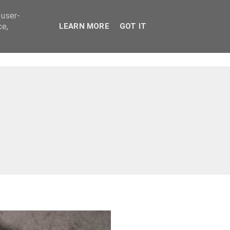
 user-
ce,
LEARN MORE
GOT IT