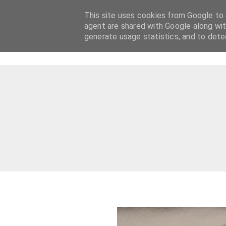
This site uses cookies from Google to d
agent are shared with Google along wit
generate usage statistics, and to det