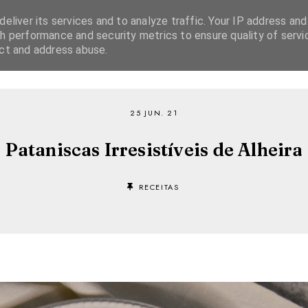
eliver its services and to analyze traffic. Your IP address and
h performance and security metrics to ensure quality of servi
ect and address abuse.
SOBRE
RECEITAS
EBOOKS
TVI PLAYER
25 JUN. 21
Pataniscas Irresistíveis de Alheira
RECEITAS