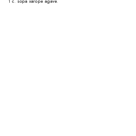
1 c. sopa xarope agave.