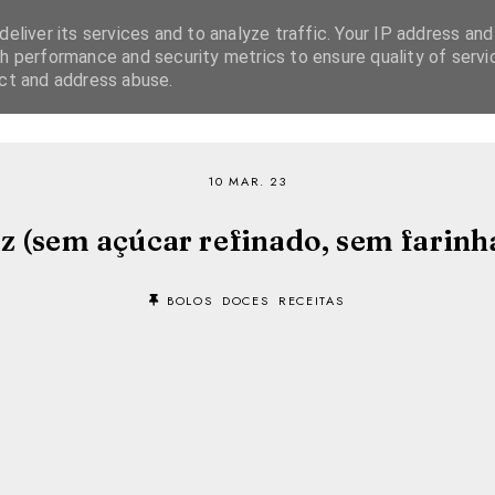
eliver its services and to analyze traffic. Your IP address and
h performance and security metrics to ensure quality of servi
ect and address abuse.
SOBRE
RECEITAS
EBOOKS
TVI PLAYER
10 MAR. 23
 (sem açúcar refinado, sem farinha 
BOLOS
DOCES
RECEITAS