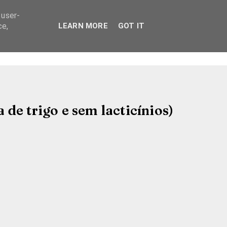
 user-
ce,
LEARN MORE
GOT IT
de trigo e sem lacticínios)