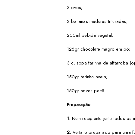
3 ovos;
2 bananas maduras trituradas;
200ml bebida vegetal;
125gr chocolate magro em pó;
3 c. sopa farinha de alfarroba (o
150gr farinha aveia;
150gr nozes pecã.
Preparação
1.
Num recipiente junte todos os 
2.
Verta o preparado para uma for