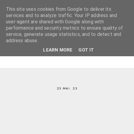
This site uses cookies from Google to deliver its
services and to analyze traffic. Your IP address and
user-agent are shared with Google along with
performance and security metrics to ensure quality of
service, generate usage statistics, and to detect and
address abuse.
LEARN MORE
GOT IT
23 MAI. 23