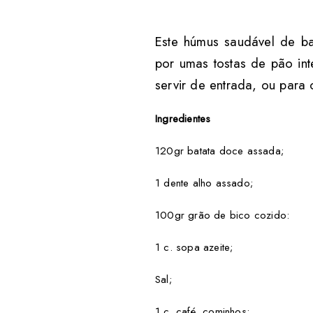
Este húmus saudável de ba
por umas tostas de pão int
servir de entrada, ou para
Ingredientes
120gr batata doce assada;
1 dente alho assado;
100gr grão de bico cozido:
1 c. sopa azeite;
Sal;
1 c. café cominhos;