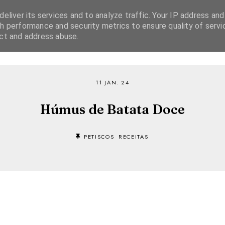
eliver its services and to analyze traffic. Your IP address and
h performance and security metrics to ensure quality of servi
ect and address abuse.
SOBRE
RECEITAS
EBOOKS
TVI PLAYER
11 JAN. 24
Húmus de Batata Doce
PETISCOS
RECEITAS