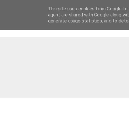
This site uses cookies from Google to d
agent are shared with Google along wit
generate usage statistics, and to det