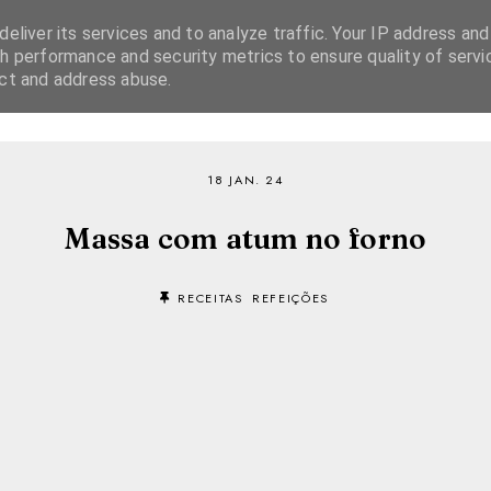
eliver its services and to analyze traffic. Your IP address and
h performance and security metrics to ensure quality of servi
ect and address abuse.
SOBRE
RECEITAS
EBOOKS
TVI PLAYER
18 JAN. 24
Massa com atum no forno
RECEITAS
REFEIÇÕES