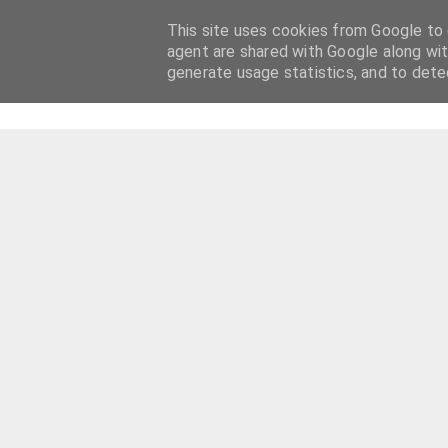
This site uses cookies from Google to d
agent are shared with Google along wit
generate usage statistics, and to det