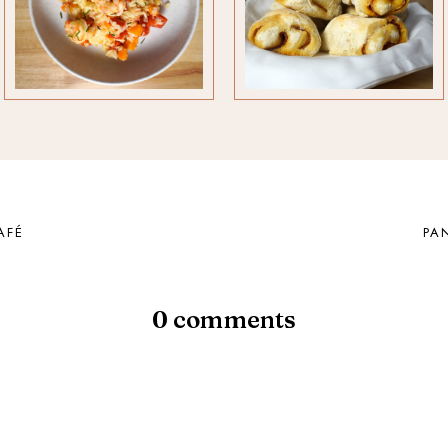
AFÉ
PA
0 comments