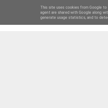
This site uses cookies from Google to d
agent are shared with Google along wit
generate usage statistics, and to det