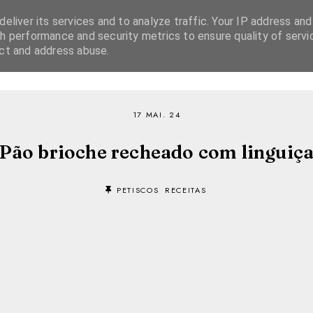
eliver its services and to analyze traffic. Your IP address and
h performance and security metrics to ensure quality of servi
ect and address abuse.
SOBRE
RECEITAS
EBOOKS
TVI PLAYER
17 MAI. 24
Pão brioche recheado com linguiç
PETISCOS
RECEITAS