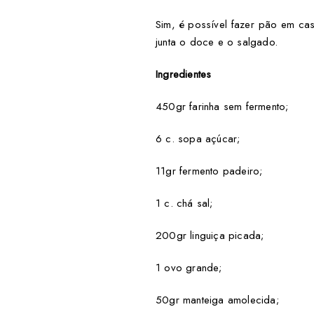
Sim, é possível fazer pão em ca
junta o doce e o salgado.
Ingredientes
450gr farinha sem fermento;
6 c. sopa açúcar;
11gr fermento padeiro;
1 c. chá sal;
200gr linguiça picada;
1 ovo grande;
50gr manteiga amolecida;