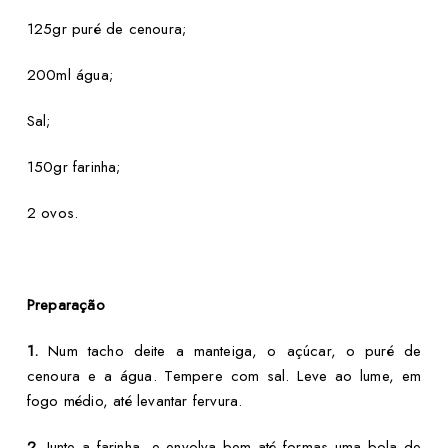
125gr puré de cenoura;
200ml água;
Sal;
150gr farinha;
2 ovos.
Preparação
1.
Num tacho deite a manteiga, o açúcar, o puré de
cenoura e a água. Tempere com sal. Leve ao lume, em
fogo médio, até levantar fervura.
2.
Junte a farinha, e envolva bem até formas uma bola de