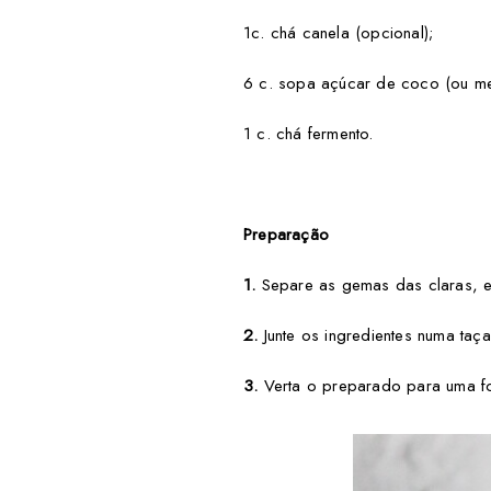
1c. chá canela (opcional);
6 c. sopa açúcar de coco (ou me
1 c. chá fermento.
Preparação
1.
Separe as gemas das claras, e 
2.
Junte os ingredientes numa taç
3.
Verta o preparado para uma for