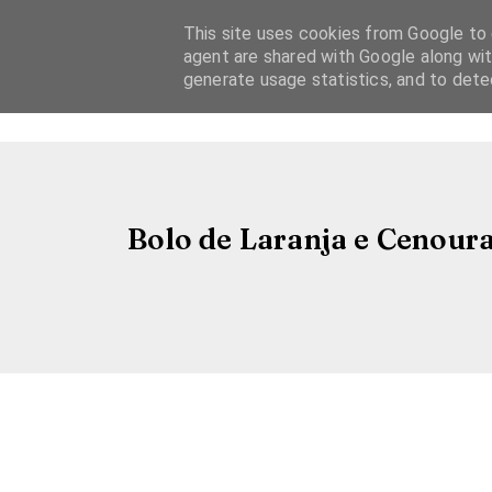
This site uses cookies from Google to d
agent are shared with Google along wit
generate usage statistics, and to det
Bolo de Laranja e Cenoura