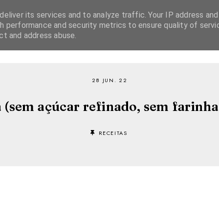
eliver its services and to analyze traffic. Your IP address and
h performance and security metrics to ensure quality of servi
ect and address abuse.
SOBRE
RECEITAS
EBOOKS
TVI PLAYER
28 JUN. 22
 (sem açúcar refinado, sem farinha d
RECEITAS