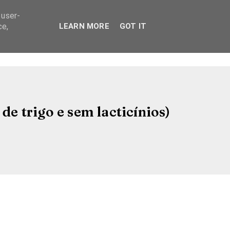
 user-
ce,
LEARN MORE
GOT IT
e trigo e sem lacticínios)