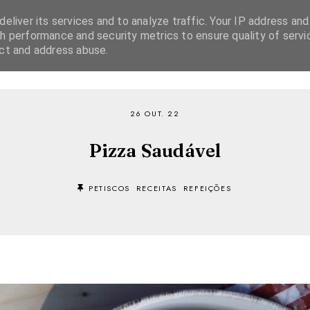
eliver its services and to analyze traffic. Your IP address and
h performance and security metrics to ensure quality of servi
ect and address abuse.
SOBRE
RECEITAS
EBOOKS
TVI PLAYER
26 OUT. 22
Pizza Saudável
PETISCOS
RECEITAS
REFEIÇÕES