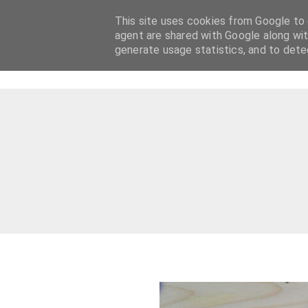
This site uses cookies from Google to d
agent are shared with Google along wit
generate usage statistics, and to det