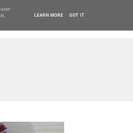
 user-
ce,
LEARN MORE
GOT IT