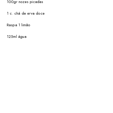
100gr nozes picadas
1 c. chá de erva doce
Raspa 1 limão
125ml água