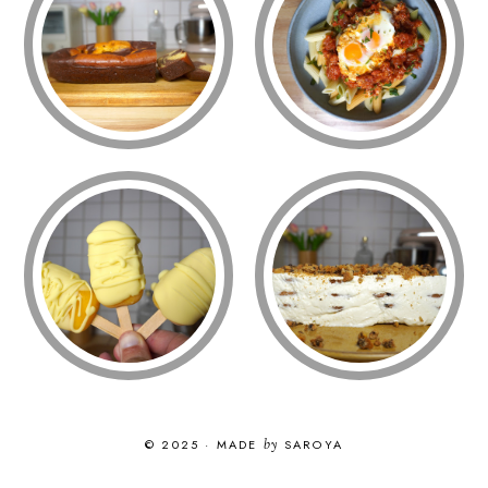
© 2025
·
MADE
by
SAROYA