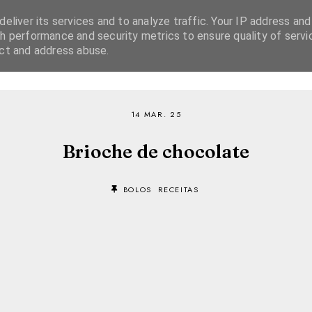
eliver its services and to analyze traffic. Your IP address and
h performance and security metrics to ensure quality of servi
ect and address abuse.
SOBRE
RECEITAS
EBOOKS
TVI PLAYER
14 MAR. 25
Brioche de chocolate
BOLOS
RECEITAS