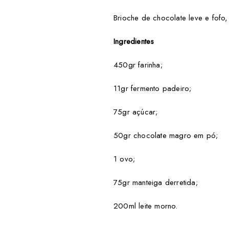
Brioche de chocolate leve e fofo
Ingredientes
450gr farinha;
11gr fermento padeiro;
75gr açúcar;
50gr chocolate magro em pó;
1 ovo;
75gr manteiga derretida;
200ml leite morno.