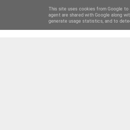
This site uses cookies from Google to d
agent are shared with Google along wit
generate usage statistics, and to det