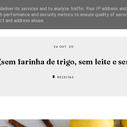
eliver its services and to analyze traffic. Your IP address and
h performance and security metrics to ensure quality of servi
ect and address abuse.
SOBRE
RECEITAS
EBOOKS
TVI PLAYER
24 OUT. 20
sem farinha de trigo, sem leite e s
RECEITAS