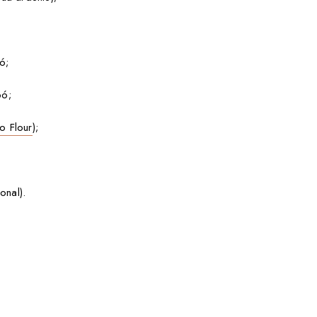
ó;
pó;
o Flour
);
nal).