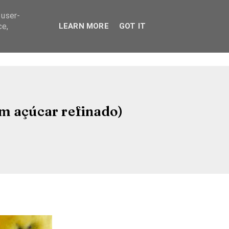
 user-
ce,
LEARN MORE
GOT IT
em açúcar refinado)