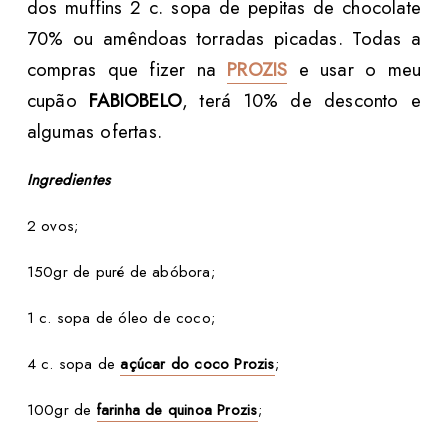
dos muffins 2 c. sopa de pepitas de chocolate
70% ou amêndoas torradas picadas. Todas a
compras que fizer na
PROZIS
e usar o meu
cupão
FABIOBELO
, terá 10% de desconto e
algumas ofertas.
Ingredientes
2 ovos;
150gr de puré de abóbora;
1 c. sopa de óleo de coco;
4 c. sopa de
açúcar do coco Prozis
;
100gr de
farinha de quinoa Prozis
;