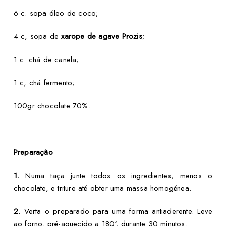
6 c. sopa óleo de coco;
4 c, sopa de
xarope de agave Prozis
;
1 c. chá de canela;
1 c, chá fermento;
100gr chocolate 70%.
Preparação
1.
Numa taça junte todos os ingredientes, menos o
chocolate, e triture até obter uma massa homogénea.
2.
Verta o preparado para uma forma antiaderente. Leve
ao forno, pré-aquecido a 180º, durante 30 minutos.