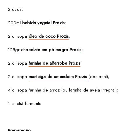
2 ovos;
200ml
bebida vegetal Prozis
;
2 c. sopa
óleo de coco Prozis
;
125gr
chocolate em pó magro Prozis
;
2 c. sopa
farinha de alfarroba Prozis
;
2 c. sopa
manteiga de amendoim Prozis
(opcional);
4 c. sopa farinha de arroz (ou farinha de aveia integral);
1 c. chá fermento.
Preparação