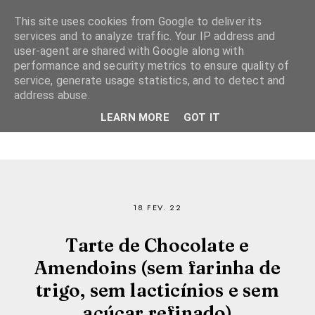
This site uses cookies from Google to deliver its
services and to analyze traffic. Your IP address and
user-agent are shared with Google along with
performance and security metrics to ensure quality of
service, generate usage statistics, and to detect and
address abuse.
LEARN MORE
GOT IT
18 FEV. 22
Tarte de Chocolate e
Amendoins (sem farinha de
trigo, sem lacticínios e sem
açúcar refinado)