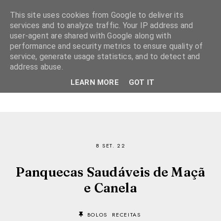
This site uses cookies from Google to deliver its
services and to analyze traffic. Your IP address and
user-agent are shared with Google along with
performance and security metrics to ensure quality of
service, generate usage statistics, and to detect and
address abuse.
LEARN MORE
GOT IT
8 SET. 22
Panquecas Saudáveis de Maçã
e Canela
BOLOS
RECEITAS