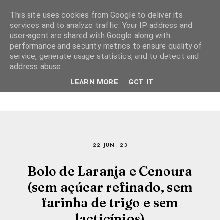
This site uses cookies from Google to deliver its
services and to analyze traffic. Your IP address and
user-agent are shared with Google along with
performance and security metrics to ensure quality of
service, generate usage statistics, and to detect and
address abuse.
LEARN MORE
GOT IT
22 JUN. 23
Bolo de Laranja e Cenoura
(sem açúcar refinado, sem
farinha de trigo e sem
lacticínios)