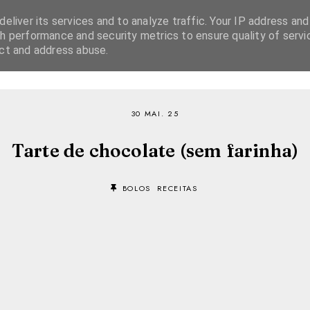
eliver its services and to analyze traffic. Your IP address and
h performance and security metrics to ensure quality of servi
ect and address abuse.
SOBRE
RECEITAS
EBOOKS
TVI PLAYER
30 MAI. 25
Tarte de chocolate (sem farinha)
BOLOS
RECEITAS