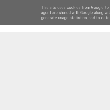
This site uses cookies from Google to d
agent are shared with Google along wit
generate usage statistics, and to det