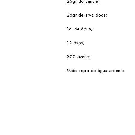
25gr de canela;
25gr de erva doce;
1dl de água;
12 ovos;
300 azeite;
Meio copo de água ardente.