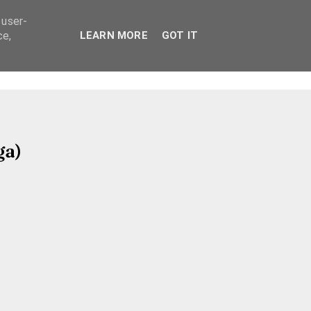
 user-
ce,
LEARN MORE
GOT IT
ga)