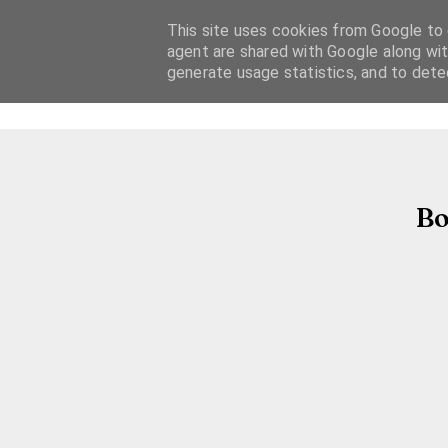
This site uses cookies from Google to d
agent are shared with Google along wit
generate usage statistics, and to det
Bo