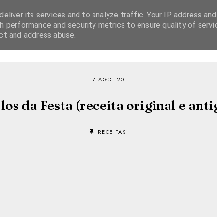
eliver its services and to analyze traffic. Your IP address and
h performance and security metrics to ensure quality of servi
ect and address abuse.
SOBRE
RECEITAS
EBOOKS
TVI PLAYER
7 AGO. 20
los da Festa (receita original e anti
RECEITAS