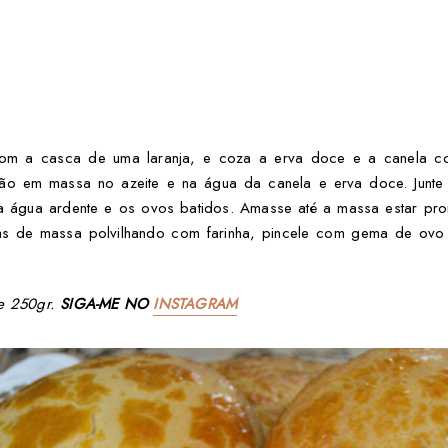
om a casca de uma laranja, e coza a erva doce e a canela co
pão em massa no azeite e na água da canela e erva doce. Junte 
a água ardente e os ovos batidos. Amasse até a massa estar pr
las de massa polvilhando com farinha, pincele com gema de ovo 
de 250gr.
SIGA-ME NO
INSTAGRAM