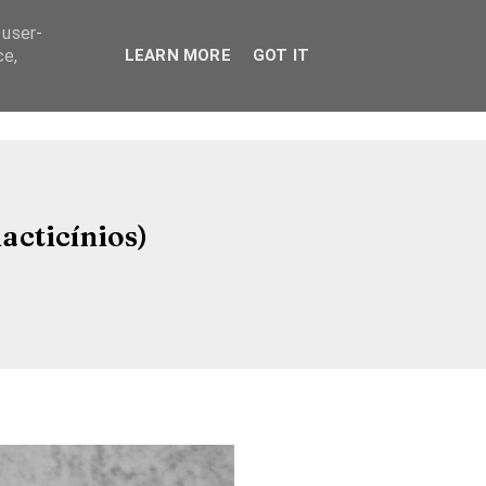
 user-
ce,
LEARN MORE
GOT IT
acticínios)