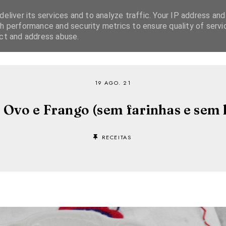
eliver its services and to analyze traffic. Your IP address and
h performance and security metrics to ensure quality of servi
ect and address abuse.
SOBRE
RECEITAS
EBOOKS
TVI PLAYER
19 AGO. 21
 Ovo e Frango (sem farinhas e sem l
RECEITAS