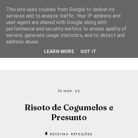
This site uses cookies from Google to deliver its
services and to analyze traffic. Your IP address and
user-agent are shared with Google along with
performance and security metrics to ensure quality of
service, generate usage statistics, and to detect and
address abuse.
LEARN MORE
GOT IT
10 NOV. 22
Risoto de Cogumelos e
Presunto
RECEITAS
REFEIÇÕES