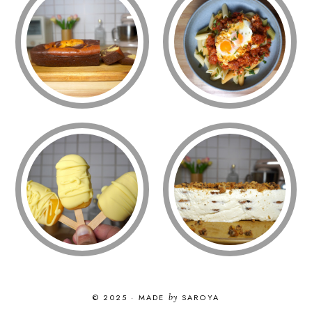
© 2025
·
MADE
by
SAROYA