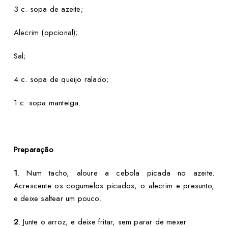
3 c. sopa de azeite;
Alecrim (opcional);
Sal;
4 c. sopa de queijo ralado;
1 c. sopa manteiga.
Preparação
1
. Num tacho, aloure a cebola picada no azeite.
Acrescente os cogumelos picados, o alecrim e presunto,
e deixe saltear um pouco.
2
. Junte o arroz, e deixe fritar, sem parar de mexer.