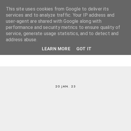
This site uses cookies from Google to deliver its
services and to analyze traffic. Your IP address and
user-agent are shared with Google along with
performance and security metrics to ensure quality of
service, generate usage statistics, and to detect and
address abuse.
LEARN MORE
GOT IT
20 JAN. 23