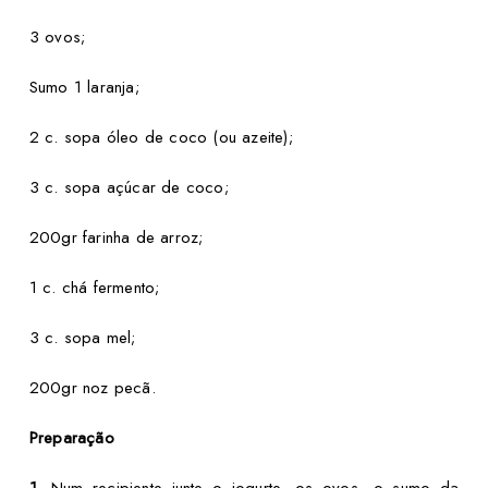
3 ovos;
Sumo 1 laranja;
2 c. sopa óleo de coco (ou azeite);
3 c. sopa açúcar de coco;
200gr farinha de arroz;
1 c. chá fermento;
3 c. sopa mel;
200gr noz pecã.
Preparação