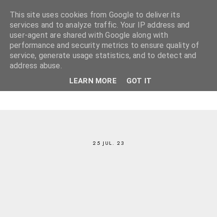
This site uses cookies from Google to deliver its
services and to analyze traffic. Your IP address and
user-agent are shared with Google along with
performance and security metrics to ensure quality of
service, generate usage statistics, and to detect and
address abuse.
LEARN MORE
GOT IT
25 JUL. 23