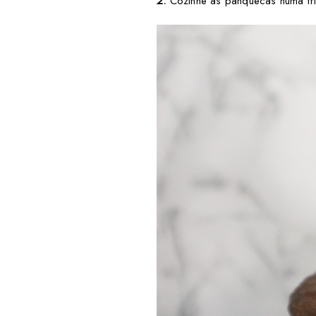
2.
Cozinhe as panquecas numa fri