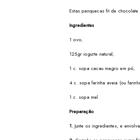
Estas panquecas fit de chocolate
Ingredientes
1 ovo;
125gr iogurte natural;
1 c. sopa cacau magro em pó;
4 c. sopa farinha aveia (ou farinh
1 c. sopa mel.
Preparação
1.
Junte os ingredientes, e envol