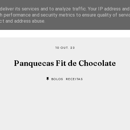
eliver its services and to analyze traffic. Your IP address and
h performance and security metrics to ensure quality of servi
ect and address abuse.
SOBRE
RECEITAS
EBOOKS
TVI PLAYER
10 OUT. 23
Panquecas Fit de Chocolate
BOLOS
RECEITAS