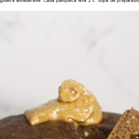
gideira antiaderente. Cada panqueca leva 2 c. sopa de preparado