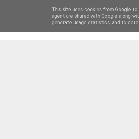
This site uses cookies from Google to d
agent are shared with Google along wit
generate usage statistics, and to det