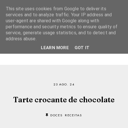
This site uses cookies from Google to deliver its
services and to analyze traffic. Your IP address and
user-agent are shared with Google along with
performance and security metrics to ensure quality of
service, generate usage statistics, and to detect and
address abuse.
LEARN MORE
GOT IT
23 AGO. 24
Tarte crocante de chocolate
DOCES
RECEITAS