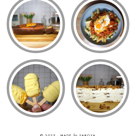
© 2025
·
MADE
by
SAROYA