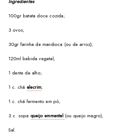
Ingredientes
100gr batata doce cozida;
3 ovos;
30gr
farinha de mandioca
(ou de arroz);
120ml bebida vegetal;
1 dente de alho;
1 c. chá
alecrim
;
1 c. chá fermento em pó;
3 c. sopa
queijo emmental
(ou queijo magro);
Sal.