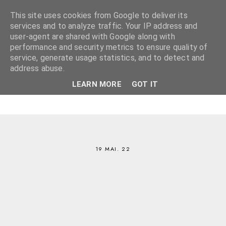
This site uses cookies from Google to deliver its
services and to analyze traffic. Your IP address and
user-agent are shared with Google along with
performance and security metrics to ensure quality of
service, generate usage statistics, and to detect and
address abuse.
LEARN MORE
GOT IT
19 MAI. 22