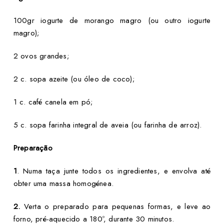
100gr iogurte de morango magro
(ou outro iogurte
magro);
2 ovos grandes;
2 c. sopa azeite (ou óleo de coco);
1 c. café canela em pó;
5 c. sopa farinha integral de aveia
(ou farinha de arroz).
Preparação
1
. Numa taça junte todos os ingredientes, e envolva até
obter uma massa homogénea.
2.
Verta o preparado para pequenas formas, e leve ao
forno, pré-aquecido a 180º, durante 30 minutos.