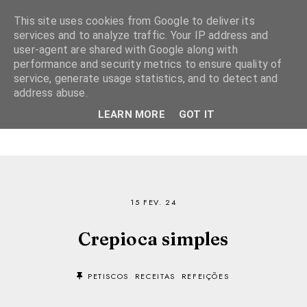
This site uses cookies from Google to deliver its
services and to analyze traffic. Your IP address and
user-agent are shared with Google along with
performance and security metrics to ensure quality of
service, generate usage statistics, and to detect and
address abuse.
LEARN MORE
GOT IT
15 FEV. 24
Crepioca simples
PETISCOS
RECEITAS
REFEIÇÕES