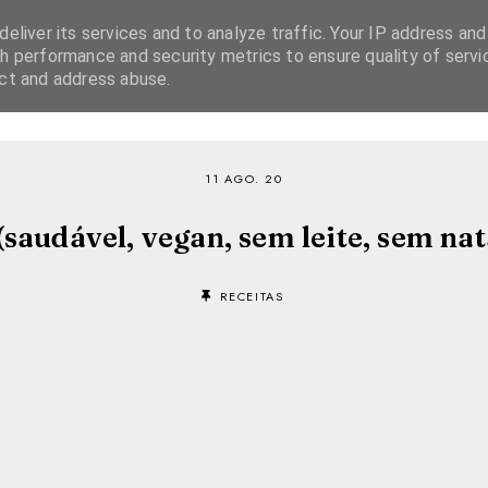
eliver its services and to analyze traffic. Your IP address and
h performance and security metrics to ensure quality of servi
ect and address abuse.
SOBRE
RECEITAS
EBOOKS
TVI PLAYER
11 AGO. 20
saudável, vegan, sem leite, sem nat
RECEITAS