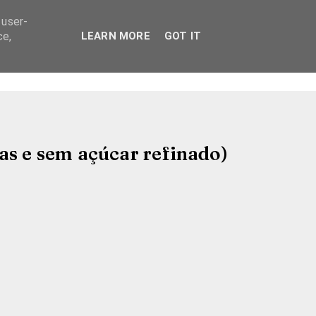
 user-
ce,
LEARN MORE
GOT IT
as e sem açúcar refinado)