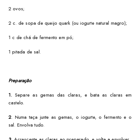
2 ovos;
2 c. de sopa de queijo quark (ou iogurte natural magro);
1 c de chá de fermento em pó;
1 pitada de sal.
Preparação
1.
Separe as gemas das claras, e bata as claras em
castelo.
2
. Numa taça junte as gemas, o iogurte, o fermento e o
sal. Envolva tudo.
3.
Acrescente as claras ao preparado, e volte a envolver.