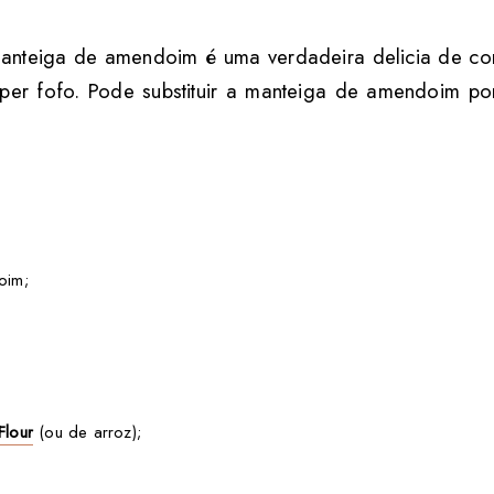
manteiga de amendoim é uma verdadeira delicia de com
uper fofo. Pode substituir a manteiga de amendoim 
oim;
Flour
(ou de arroz);