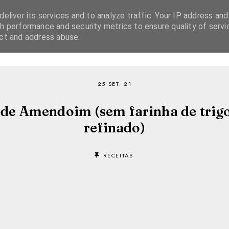
eliver its services and to analyze traffic. Your IP address and
h performance and security metrics to ensure quality of servi
ect and address abuse.
SOBRE
RECEITAS
EBOOKS
TVI PLAYER
25 SET. 21
 de Amendoim (sem farinha de trigo,
refinado)
RECEITAS