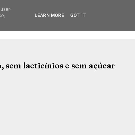
 user-
ce,
LEARN MORE
GOT IT
 sem lacticínios e sem açúcar