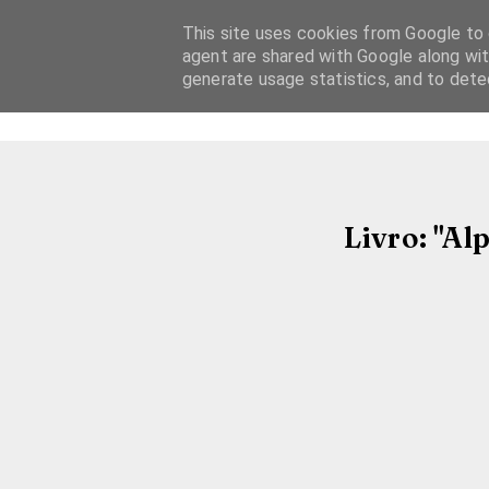
This site uses cookies from Google to d
agent are shared with Google along wit
generate usage statistics, and to det
Livro: "Al