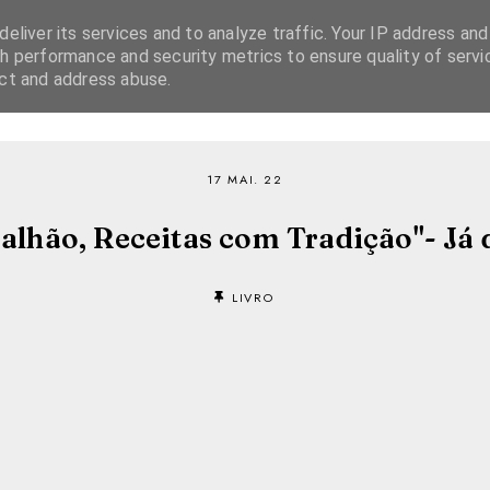
eliver its services and to analyze traffic. Your IP address and
h performance and security metrics to ensure quality of servi
ect and address abuse.
SOBRE
RECEITAS
EBOOKS
TVI PLAYER
17 MAI. 22
palhão, Receitas com Tradição"- Já 
LIVRO