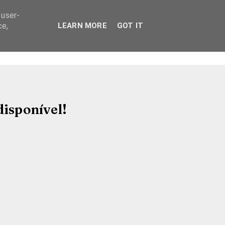
 user-
ce,
LEARN MORE
GOT IT
disponível!