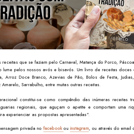
as receitas que se faziam pelo Carnaval, Matança do Porco, Páscoa
ao lume pelos nossos avós e bisavós. Um livro de receitas doces
a, Arroz Doce Branco, Azevias de Pão, Bolos de Festa, Judias,
marelo, Sarrabulho, entre muitas outras receitas.
eracional constitui-se como compêndio das inúmeras receitas tr
e iguarias regionais, que aguçam o apetite e comportam uma r
ra experienciar as propostas apresentadas".
e mensagem privada no
facebook
ou
instagram
, ou através do email