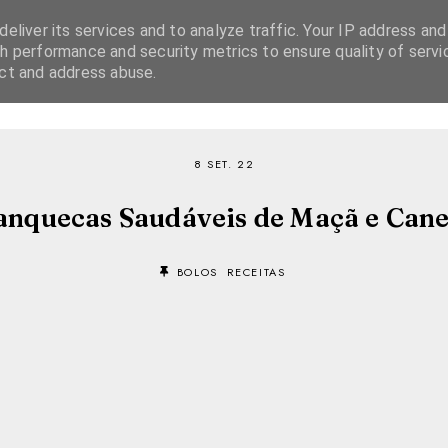
eliver its services and to analyze traffic. Your IP address and
h performance and security metrics to ensure quality of servi
ect and address abuse.
SOBRE
RECEITAS
EBOOKS
TVI PLAYER
8 SET. 22
anquecas Saudáveis de Maçã e Cane
BOLOS
RECEITAS