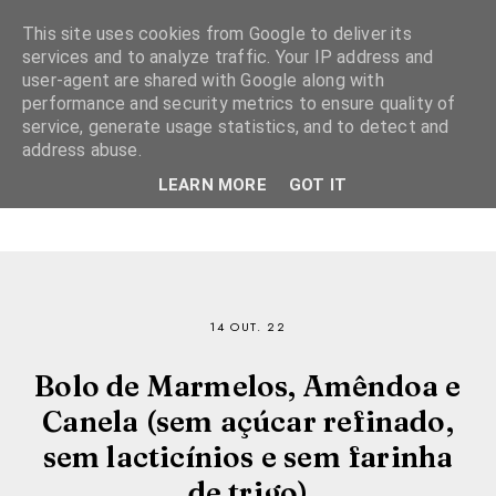
This site uses cookies from Google to deliver its
services and to analyze traffic. Your IP address and
user-agent are shared with Google along with
performance and security metrics to ensure quality of
service, generate usage statistics, and to detect and
address abuse.
LEARN MORE
GOT IT
14 OUT. 22
Bolo de Marmelos, Amêndoa e
Canela (sem açúcar refinado,
sem lacticínios e sem farinha
de trigo)