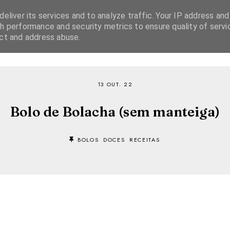
eliver its services and to analyze traffic. Your IP address and
h performance and security metrics to ensure quality of servi
ect and address abuse.
SOBRE
RECEITAS
EBOOKS
TVI PLAYER
13 OUT. 22
Bolo de Bolacha (sem manteiga)
BOLOS
DOCES
RECEITAS