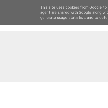
This site uses cookies from Google to d
agent are shared with Google along wit
generate usage statistics, and to det