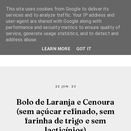
This site uses cookies from Google to deliver its
services and to analyze traffic. Your IP address and
user-agent are shared with Google along with
performance and security metrics to ensure quality of
service, generate usage statistics, and to detect and
address abuse.
LEARN MORE
GOT IT
22 JUN. 23
Bolo de Laranja e Cenoura
(sem açúcar refinado, sem
farinha de trigo e sem
lacticínios)