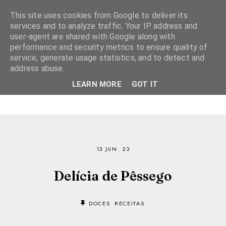
This site uses cookies from Google to deliver its
services and to analyze traffic. Your IP address and
user-agent are shared with Google along with
performance and security metrics to ensure quality of
service, generate usage statistics, and to detect and
address abuse.
LEARN MORE
GOT IT
13 JUN. 23
Delícia de Pêssego
DOCES
RECEITAS