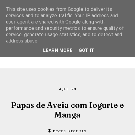
This site uses cookies from Google to deliver its
services and to analyze traffic. Your IP address and
user-agent are shared with Google along with
performance and security metrics to ensure quality of
service, generate usage statistics, and to detect and
address abuse.
LEARN MORE
GOT IT
4 JUL. 23
Papas de Aveia com Iogurte e
Manga
DOCES
RECEITAS