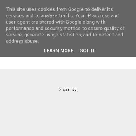
This site uses cookies from Google to deliver its
services and to analyze traffic. Your IP address and
user-agent are shared with Google along with
performance and security metrics to ensure quality of
service, generate usage statistics, and to detect and
address abuse.
LEARN MORE
GOT IT
7 SET. 23