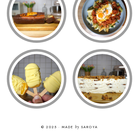
© 2025
·
MADE
by
SAROYA