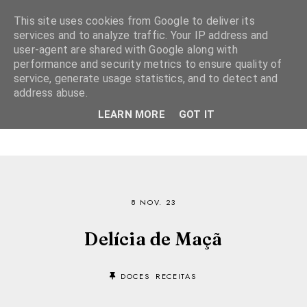
This site uses cookies from Google to deliver its
services and to analyze traffic. Your IP address and
user-agent are shared with Google along with
performance and security metrics to ensure quality of
service, generate usage statistics, and to detect and
address abuse.
LEARN MORE
GOT IT
8 NOV. 23
Delícia de Maçã
DOCES
RECEITAS