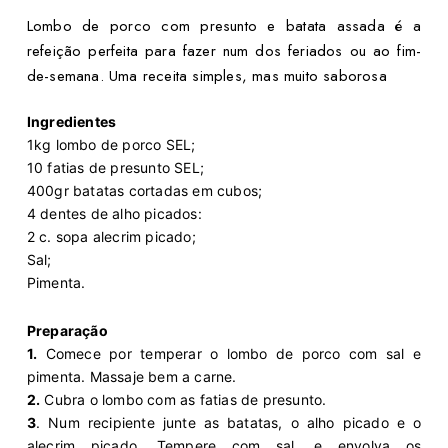
Lombo de porco com presunto e batata assada é a
refeição perfeita para fazer num dos feriados ou ao fim-
de-semana. Uma receita simples, mas muito saborosa
Ingredientes
1kg lombo de porco SEL;
10 fatias de presunto SEL;
400gr batatas cortadas em cubos;
4 dentes de alho picados:
2 c. sopa alecrim picado;
Sal;
Pimenta.
Preparação
1.
Comece por temperar o lombo de porco com sal e
pimenta. Massaje bem a carne.
2.
Cubra o lombo com as fatias de presunto.
3
. Num recipiente junte as batatas, o alho picado e o
alecrim picado. Tempere com sal, e envolva os