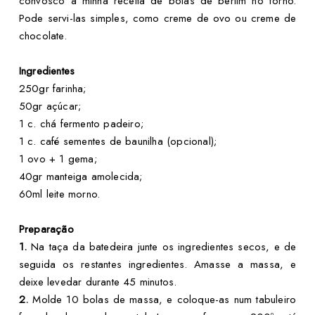
convosco a minha receita de bolas de berlim no forno.
Pode servi-las simples, como creme de ovo ou creme de
chocolate.
Ingredientes
250gr farinha;
50gr açúcar;
1 c. chá fermento padeiro;
1 c. café sementes de baunilha (opcional);
1 ovo + 1 gema;
40gr manteiga amolecida;
60ml leite morno.
Preparação
1.
Na taça da batedeira junte os ingredientes secos, e de
seguida os restantes ingredientes. Amasse a massa, e
deixe levedar durante 45 minutos.
2.
Molde 10 bolas de massa, e coloque-as num tabuleiro