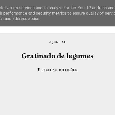
eliver its services and to analyze traffic. Your IP address and
h performance and security metrics to ensure quality of servi
ect and address abuse.
SOBRE
RECEITAS
EBOOKS
TVI PLAYER
6 JUN. 24
Gratinado de legumes
RECEITAS
REFEIÇÕES