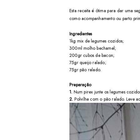
Esta receita é ótima para dar uma se
como acompanhamento ou parto princ
Ingredientes
1kg mix de legumes cozidos;
300ml molho bechamel;
200gr cubos de bacon;
75gr queijo ralado;
75gr pão ralado.
Preparação
1.
Num pirex junte os legumes cozidos
2.
Polvilhe com o pão ralado. Leve ao