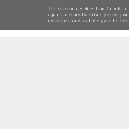
This site uses cookies from Google to d
agent are shared with Google along wit
generate usage statistics, and to det