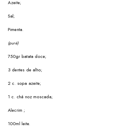
Azeite;
Sal;
Pimenta.
(puré)
750gr batata doce;
3 dentes de alho;
2 c. sopa azeite;
1 c. chá noz moscada;
Alecrim ;
100ml leite.