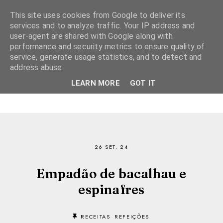
This site uses cookies from Google to deliver its
services and to analyze traffic. Your IP address and
user-agent are shared with Google along with
performance and security metrics to ensure quality of
service, generate usage statistics, and to detect and
address abuse.
LEARN MORE
GOT IT
26 SET. 24
Empadão de bacalhau e
espinafres
RECEITAS
REFEIÇÕES